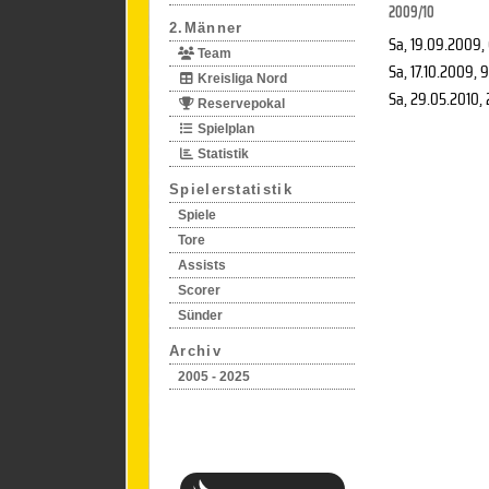
2009/10
2.Männer
Sa, 19.09.2009
,
Team
Sa, 17.10.2009
, 
Kreisliga Nord
Sa, 29.05.2010
,
Reservepokal
Spielplan
Statistik
Spielerstatistik
Spiele
Tore
Assists
Scorer
Sünder
Archiv
2005 - 2025