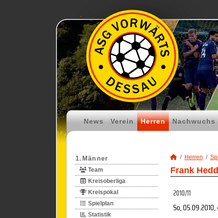
News
Verein
Herren
Nachwuchs
Herren
Spi
1.Männer
Frank Hedd
Team
Kreisoberliga
2010/11
Kreispokal
Spielplan
So, 05.09.2010
,
Statistik