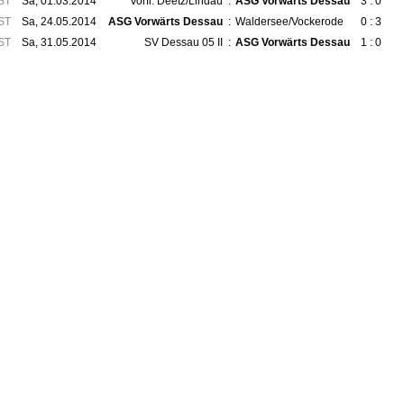
ST
Sa, 01.03.2014
Vorfl. Deetz/Lindau
:
ASG Vorwärts Dessau
3 : 0
ST
Sa, 24.05.2014
ASG Vorwärts Dessau
:
Waldersee/Vockerode
0 : 3
ST
Sa, 31.05.2014
SV Dessau 05 II
:
ASG Vorwärts Dessau
1 : 0