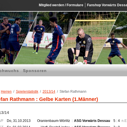
Mitglied werden / Formulare
Fanshop Vorwärts Dess
chwuchs
Sponsoren
Herren
Spielerstatistik
2013/14
Stefan Rathmann
efan Rathmann : Gelbe Karten (1.Männer)
13/14
VF
Do, 31.10.2013
Oranienbaum-Wörlitz
:
ASG Vorwärts Dessau
5 : 4
n.E