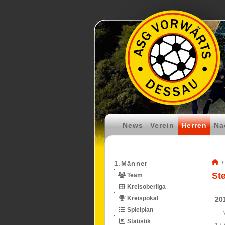
News
Verein
Herren
Na
1.Männer
St
Team
Kreisoberliga
Kreispokal
20
Spielplan
Statistik