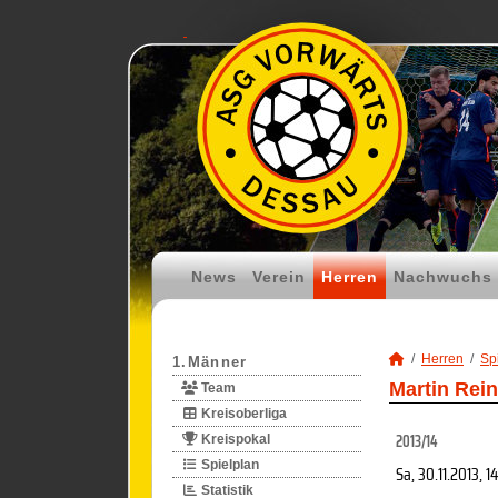
News
Verein
Herren
Nachwuchs
Herren
Spi
1.Männer
Martin Rein
Team
Kreisoberliga
2013/14
Kreispokal
Spielplan
Sa, 30.11.2013
, 1
Statistik