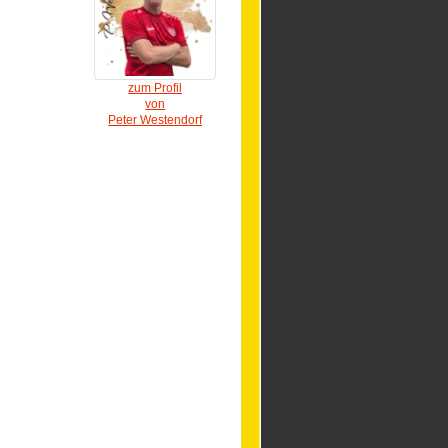
zum Profil
von
Peter Westendorf