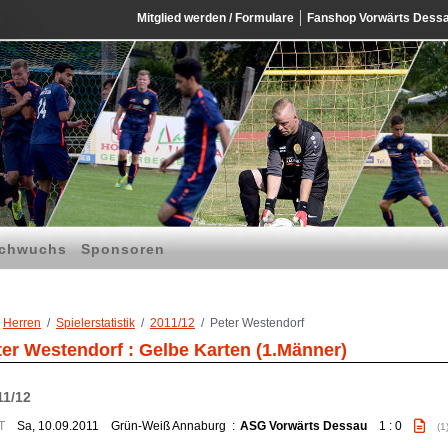
Mitglied werden / Formulare
Fanshop Vorwärts Dess
chwuchs
Sponsoren
Herren
Spielerstatistik
2011/12
Peter Westendorf
ter Westendorf : Gelbe Karten (1.Männer)
11/12
T
Sa, 10.09.2011
Grün-Weiß Annaburg
:
ASG Vorwärts Dessau
1 : 0
(1