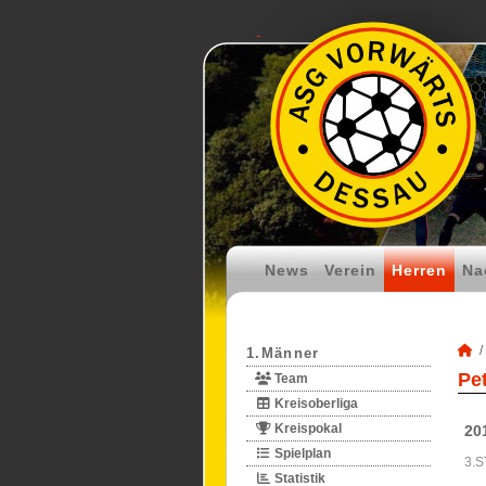
News
Verein
Herren
Na
1.Männer
Pe
Team
Kreisoberliga
Kreispokal
20
Spielplan
3.S
Statistik