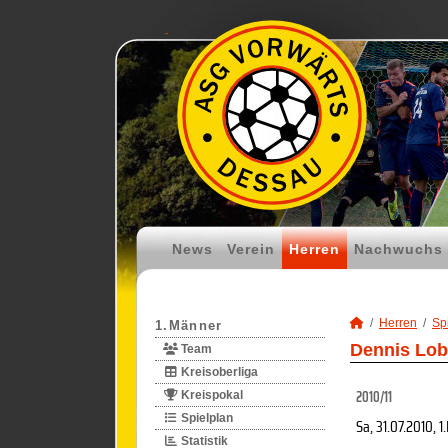
News
Verein
Herren
Nachwuchs
Herren
Spi
1.Männer
Dennis Lob
Team
Kreisoberliga
2010/11
Kreispokal
Spielplan
Sa, 31.07.2010
, 1
Statistik