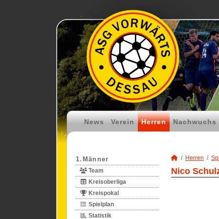
News
Verein
Herren
Nachwuchs
Herren
Spi
1.Männer
Nico Schulz
Team
Kreisoberliga
Kreispokal
Spielplan
Statistik