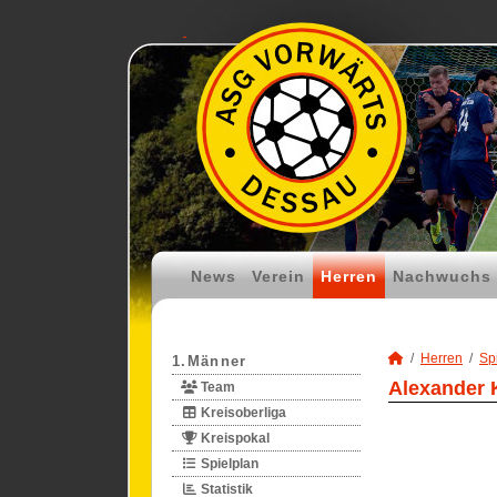
News
Verein
Herren
Nachwuchs
Herren
Spi
1.Männer
Alexander 
Team
Kreisoberliga
Kreispokal
Spielplan
Statistik