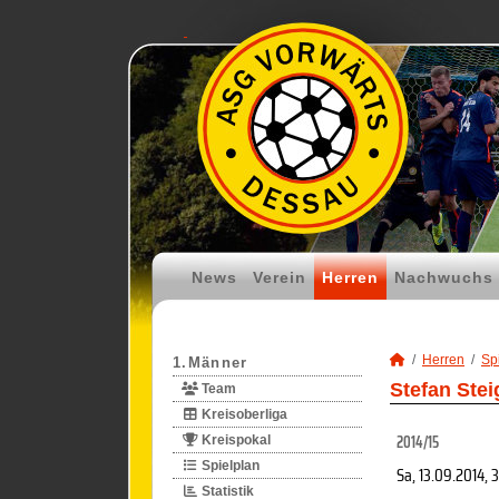
News
Verein
Herren
Nachwuchs
Herren
Spi
1.Männer
Stefan Ste
Team
Kreisoberliga
2014/15
Kreispokal
Spielplan
Sa, 13.09.2014
, 
Statistik