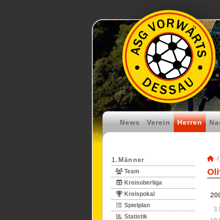
News
Verein
Herren
Na
1.Männer
Ol
Team
Kreisoberliga
Kreispokal
20
Spielplan
3.
Statistik