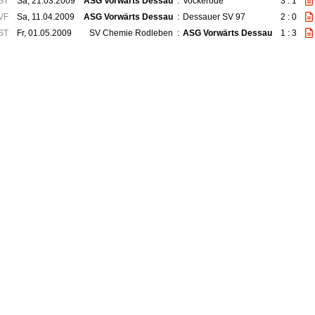
ST
Sa, 21.03.2009
ASG Vorwärts Dessau
:
Vockerode
3 : 1
VF
Sa, 11.04.2009
ASG Vorwärts Dessau
:
Dessauer SV 97
2 : 0
ST
Fr, 01.05.2009
SV Chemie Rodleben
:
ASG Vorwärts Dessau
1 : 3