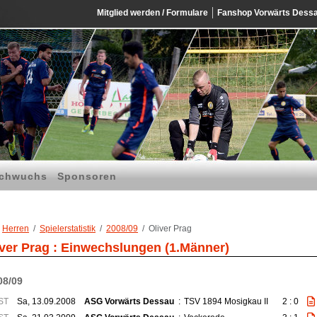
Mitglied werden / Formulare
Fanshop Vorwärts Dess
chwuchs
Sponsoren
Herren
Spielerstatistik
2008/09
Oliver Prag
iver Prag : Einwechslungen (1.Männer)
08/09
ST
Sa, 13.09.2008
ASG Vorwärts Dessau
:
TSV 1894 Mosigkau II
2 : 0