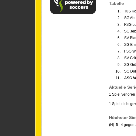
Tabelle
1.
TuS Koc
2.
SG Abu
3.
FSG Lo
4.
SG Jeb
5.
SV Bla
6.
SG Emp
7.
FSG Wa
8.
SV Grün
9.
SG Grü
10.
SG Dobr
11.
ASG Vo
Aktuelle Seri
1 Spiel verloren
1 Spiel nicht g
Höchster Sie
(H) 5 : 4 gegen 