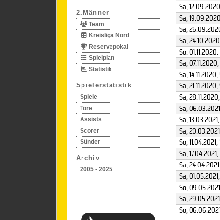
Sa, 12.09.2020
2.Männer
Sa, 19.09.202
Team
Sa, 26.09.202
Kreisliga Nord
Sa, 24.10.2020
Reservepokal
So, 01.11.2020
,
Spielplan
Sa, 07.11.2020
,
Statistik
Sa, 14.11.2020
,
Sa, 21.11.2020
,
Spielerstatistik
Sa, 28.11.2020
Spiele
Sa, 06.03.2021
Tore
Sa, 13.03.2021
,
Assists
Sa, 20.03.2021
Scorer
So, 11.04.2021
,
Sünder
Sa, 17.04.2021
,
Archiv
Sa, 24.04.2021
2005 - 2025
Sa, 01.05.2021
So, 09.05.2021
Sa, 29.05.2021
So, 06.06.202