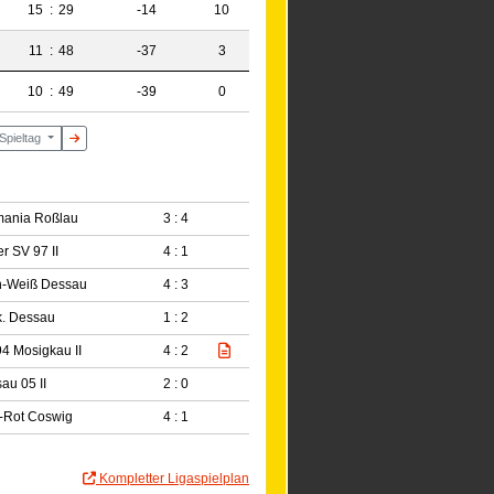
15
:
29
-14
10
11
:
48
-37
3
10
:
49
-39
0
 Spieltag
mania Roßlau
3 : 4
r SV 97 II
4 : 1
n-Weiß Dessau
4 : 3
. Dessau
1 : 2
4 Mosigkau II
4 : 2
au 05 II
2 : 0
-Rot Coswig
4 : 1
Kompletter Ligaspielplan