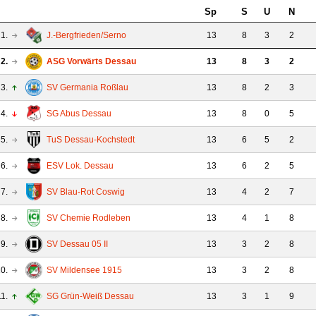
Sp
S
U
N
1.
J.-Bergfrieden/Serno
13
8
3
2
2.
ASG Vorwärts Dessau
13
8
3
2
3.
SV Germania Roßlau
13
8
2
3
4.
SG Abus Dessau
13
8
0
5
5.
TuS Dessau-Kochstedt
13
6
5
2
6.
ESV Lok. Dessau
13
6
2
5
7.
SV Blau-Rot Coswig
13
4
2
7
8.
SV Chemie Rodleben
13
4
1
8
9.
SV Dessau 05 II
13
3
2
8
0.
SV Mildensee 1915
13
3
2
8
11.
SG Grün-Weiß Dessau
13
3
1
9