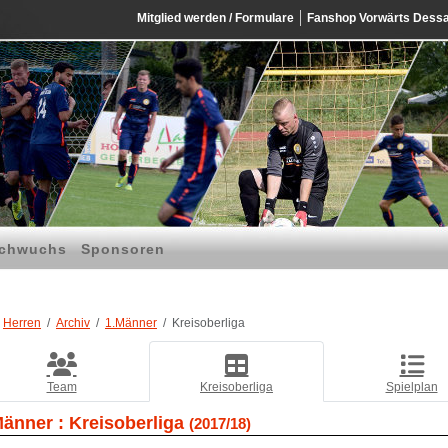
Mitglied werden / Formulare
Fanshop Vorwärts Dess
chwuchs
Sponsoren
Herren
Archiv
1.Männer
Kreisoberliga
Team
Kreisoberliga
Spielplan
Männer :
Kreisoberliga
(2017/18)