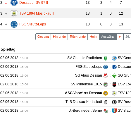
2.
Dessauer SV 97 II
13
2
4
7
3.
TSV 1894 Mosigkau II
13
1
0
12
4.
FSG Steutz/Leps
13
0
0
13
Gesamt
Hin
runde
Rück
runde
Heim
Auswärts
26.
 Spieltag
 02.06.2018
SV Chemie Rodleben
:
SV Ger
15:00
 02.06.2018
FSG Steutz/Leps
:
Dessaue
15:00
 02.06.2018
SG Abus Dessau
:
SG Grü
15:00
 02.06.2018
SV Mildensee 1915
:
ESV Lok
15:00
 02.06.2018
ASG Vorwärts Dessau
:
TSV 189
15:00
 02.06.2018
TuS Dessau-Kochstedt
:
SV Dess
15:00
 02.06.2018
J.-Bergfrieden/Serno
:
SV Blau
15:00