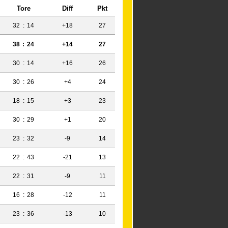
Tore
Diff
Pkt
32
:
14
+18
27
38
:
24
+14
27
30
:
14
+16
26
30
:
26
+4
24
18
:
15
+3
23
30
:
29
+1
20
23
:
32
-9
14
22
:
43
-21
13
22
:
31
-9
11
16
:
28
-12
11
23
:
36
-13
10