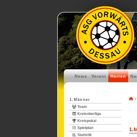
News
Verein
Herren
Na
1.Männer
Team
Kreisoberliga
Kreispokal
Spielplan
1.
Statistik