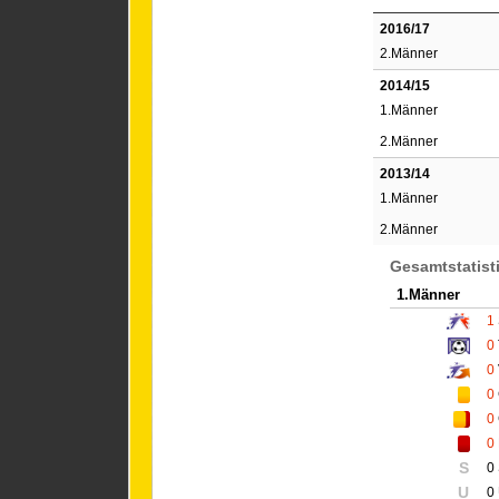
2016/17
2.Männer
2014/15
1.Männer
2.Männer
2013/14
1.Männer
2.Männer
Gesamtstatist
1.Männer
1
0
0
0
0
0
S
0
U
0