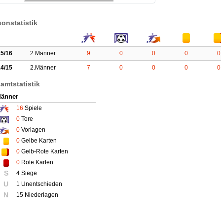
sonstatistik
5/16
2.Männer
9
0
0
0
0
4/15
2.Männer
7
0
0
0
0
amtstatistik
Männer
16
Spiele
0
Tore
0
Vorlagen
0
Gelbe Karten
0
Gelb-Rote Karten
0
Rote Karten
S
4 Siege
U
1 Unentschieden
N
15 Niederlagen