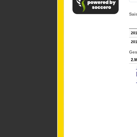
Sai
201
201
Ges
2.