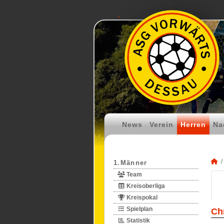
News
Verein
Herren
Na
1.Männer
Team
Kreisoberliga
Kreispokal
Spielplan
Ch
Statistik