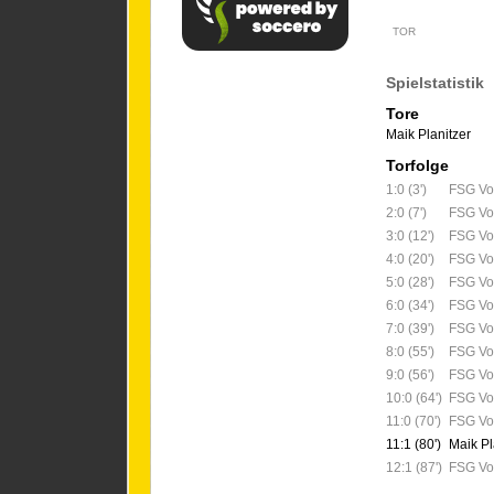
TOR
Spielstatistik
Tore
Maik Planitzer
Torfolge
1:0 (3')
FSG Vor
2:0 (7')
FSG Vor
3:0 (12')
FSG Vor
4:0 (20')
FSG Vor
5:0 (28')
FSG Vor
6:0 (34')
FSG Vor
7:0 (39')
FSG Vor
8:0 (55')
FSG Vor
9:0 (56')
FSG Vor
10:0 (64')
FSG Vor
11:0 (70')
FSG Vor
11:1 (80')
Maik Pl
12:1 (87')
FSG Vor