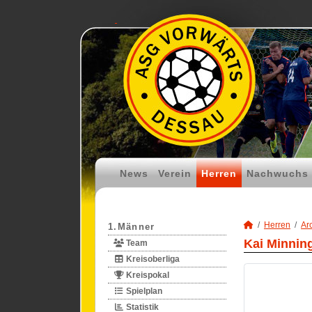
News
Verein
Herren
Nachwuchs
Herren
Ar
1.Männer
Kai Minnin
Team
Kreisoberliga
Kreispokal
Spielplan
Statistik