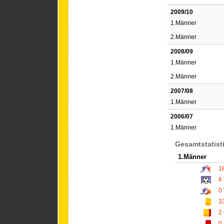
2009/10
1.Männer
2.Männer
2008/09
1.Männer
2.Männer
2007/08
1.Männer
2006/07
1.Männer
Gesamtstatist
1.Männer
1
6
0
3
2
0