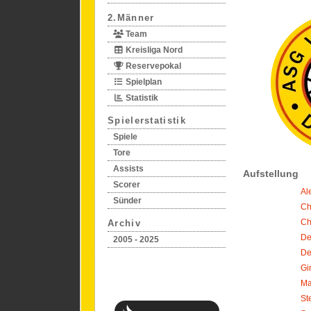
2.Männer
Team
Kreisliga Nord
Reservepokal
Spielplan
Statistik
Spielerstatistik
Spiele
Tore
Assists
Aufstellung
Scorer
Al
Sünder
Ch
Ch
Archiv
De
2005 - 2025
De
Gi
Ma
St