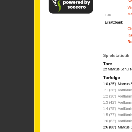
Sv
Vi
Ma
TOR
Ersatzbank
Ch
Ra
Ro
Spielstatistik
Tore
2x Marcus Schulz
Torfolge
1:0 (25')
Marcus 
1:1 (28')
Vorflämin
1:2 (30')
Vorflämin
1:3 (42')
Vorflämin
1:4 (75')
Vorflämin
1:5 (77')
Vorflämin
1:6 (83')
Vorflämin
2:6 (88')
Marcus 