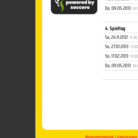
Do, 09.05.2013
10:
4. Spieltag
Sa, 24.11.2012
11:30
So, 27.01.2013
13:0
So, 17.02.2013
13:0
Do, 09.05.2013
10:
Besucherstatistik
Geburtstage