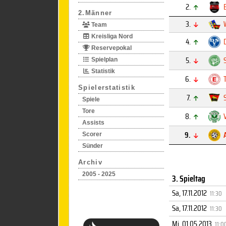
2.
2.Männer
3.
Team
Kreisliga Nord
4.
Reservepokal
5.
Spielplan
Statistik
6.
Spielerstatistik
7.
Spiele
Tore
8.
Assists
9.
Scorer
Sünder
Archiv
2005 - 2025
3. Spieltag
Sa, 17.11.2012
11:30
Sa, 17.11.2012
11:30
Mi, 01.05.2013
11:0