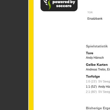
TOR
Ersatzbank
Spielstatistik
Tore
Andy Hänsch
Gelbe Karten
Andreas Trebs
,
Ei
Torfolge
1:0 (15')
SV Seeg
1:1 (52')
Andy Hä
2:1 (80')
SV Seeg
Bisherige Erg