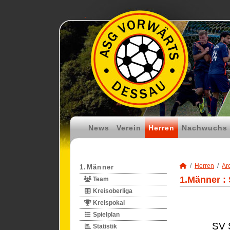
News
Verein
Herren
Nachwuchs
Herren
Ar
1.Männer
1.Männer :
Team
Kreisoberliga
Kreispokal
Spielplan
SV 
Statistik