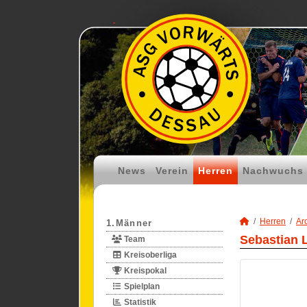
News
Verein
Herren
Nachwuchs
Herren
Ar
1.Männer
Sebastian 
Team
Kreisoberliga
Kreispokal
Spielplan
Statistik