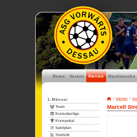
News
Verein
Herren
Nachwuchs
Herren
Ar
1.Männer
Marcell Str
Team
Kreisoberliga
Kreispokal
Spielplan
Statistik