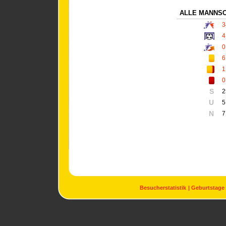
ALLE MANNS
3
4
0
6
1
0
S
2
U
5
N
7
Besucherstatistik
Geburtstage