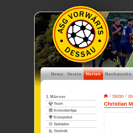
News
Verein
Herren
Nachwuchs
Herren
Ar
1.Männer
Christian M
Team
Kreisoberliga
Kreispokal
Spielplan
Statistik