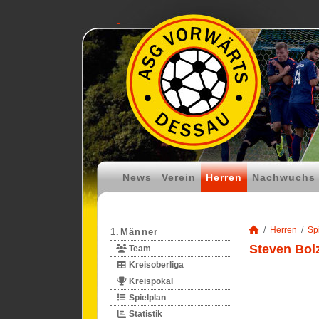
News
Verein
Herren
Nachwuchs
Herren
Spi
1.Männer
Steven Bolz
Team
Kreisoberliga
Kreispokal
Spielplan
Statistik