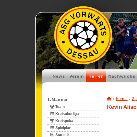
News
Verein
Herren
Nachwuchs
Herren
Spi
1.Männer
Kevin Alisc
Team
Kreisoberliga
Kreispokal
Spielplan
Statistik