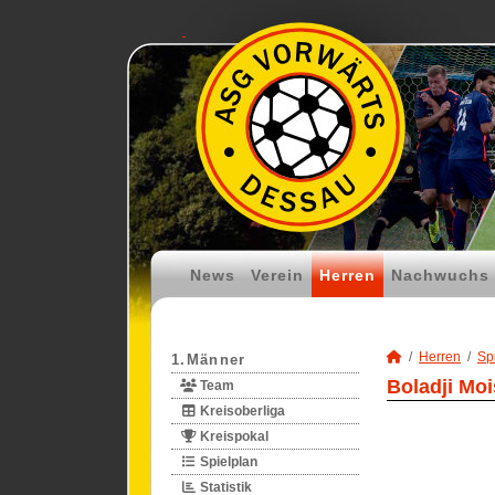
News
Verein
Herren
Nachwuchs
Herren
Spi
1.Männer
Boladji Moi
Team
Kreisoberliga
Kreispokal
Spielplan
Statistik