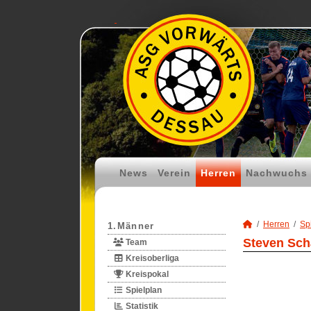
News
Verein
Herren
Nachwuchs
Herren
Spi
1.Männer
Steven Sch
Team
Kreisoberliga
Kreispokal
Spielplan
Statistik