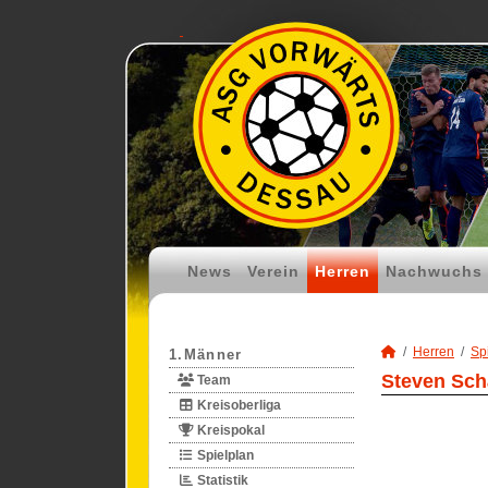
News
Verein
Herren
Nachwuchs
Herren
Spi
1.Männer
Steven Sch
Team
Kreisoberliga
Kreispokal
Spielplan
Statistik