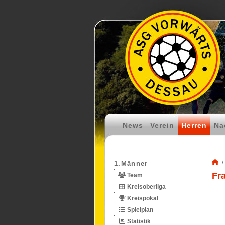
News
Verein
Herren
Na
1.Männer
Fr
Team
Kreisoberliga
Kreispokal
Spielplan
Statistik