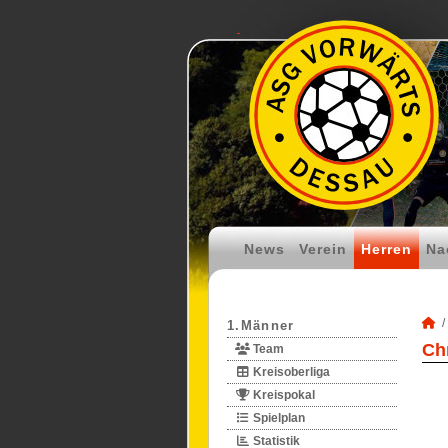
News
Verein
Herren
Na
1.Männer
Ch
Team
Kreisoberliga
Kreispokal
Spielplan
Statistik