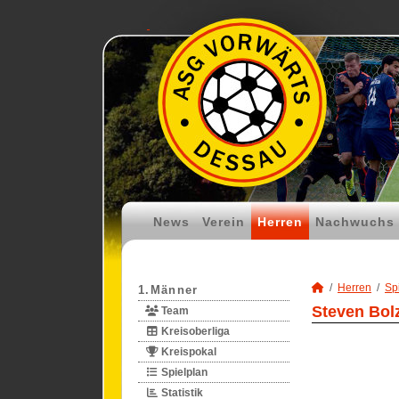
News
Verein
Herren
Nachwuchs
Herren
Spi
1.Männer
Steven Bolz
Team
Kreisoberliga
Kreispokal
Spielplan
Statistik