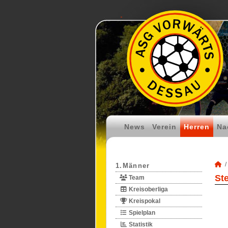
News
Verein
Herren
Na
1.Männer
St
Team
Kreisoberliga
Kreispokal
Spielplan
Statistik