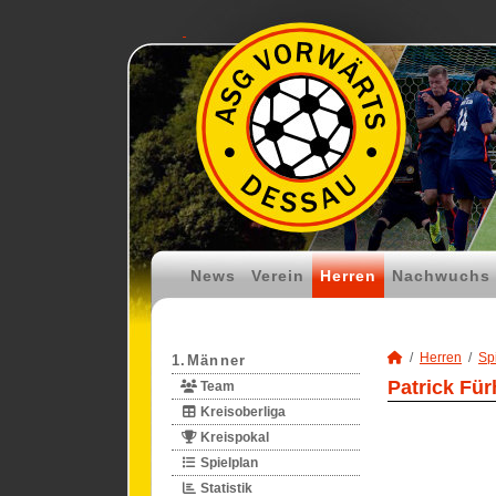
News
Verein
Herren
Nachwuchs
Herren
Spi
1.Männer
Patrick Für
Team
Kreisoberliga
Kreispokal
Spielplan
Statistik