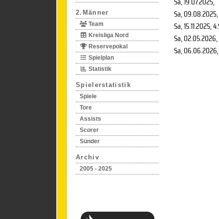
Sa, 19.07.2025
,
Sa, 09.08.2025
,
2.Männer
Sa, 15.11.2025
, 4
Team
Kreisliga Nord
Sa, 02.05.2026
,
Reservepokal
Sa, 06.06.2026
Spielplan
Statistik
Spielerstatistik
Spiele
Tore
Assists
Scorer
Sünder
Archiv
2005 - 2025