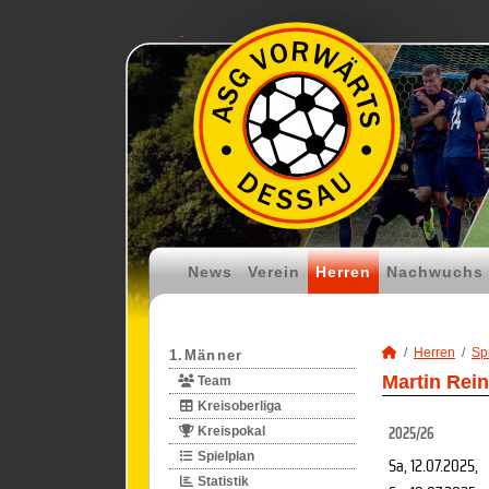
News
Verein
Herren
Nachwuchs
Herren
Spi
1.Männer
Martin Rein
Team
Kreisoberliga
2025/26
Kreispokal
Spielplan
Sa, 12.07.2025
,
Statistik