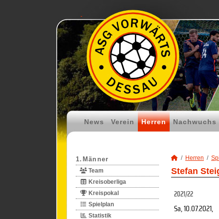
News
Verein
Herren
Nachwuchs
Herren
Spi
1.Männer
Stefan Stei
Team
Kreisoberliga
2021/22
Kreispokal
Spielplan
Sa, 10.07.2021
,
Statistik