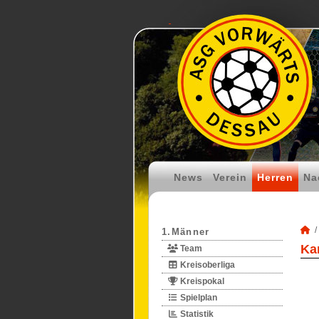
News
Verein
Herren
Na
1.Männer
Kar
Team
Kreisoberliga
Kreispokal
Spielplan
Statistik