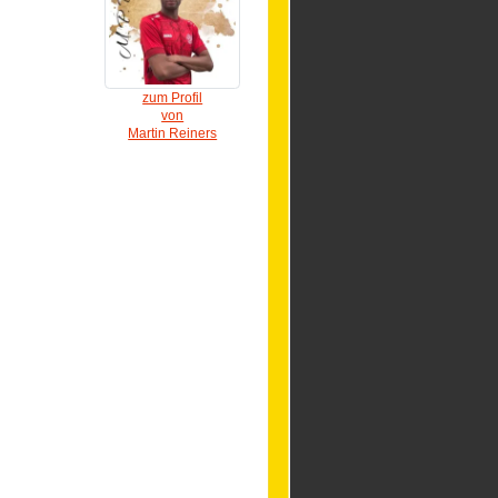
zum Profil
von
Martin Reiners