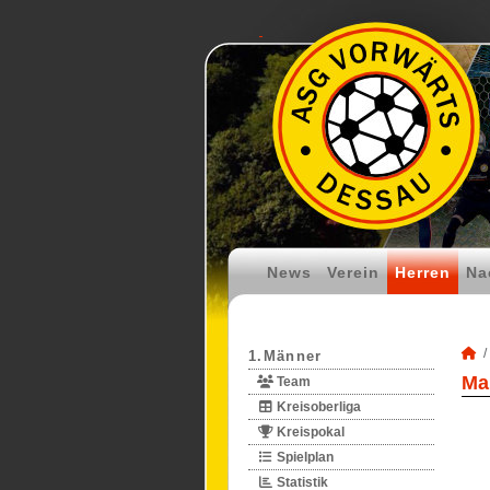
News
Verein
Herren
Na
1.Männer
Mar
Team
Kreisoberliga
Kreispokal
Spielplan
Statistik