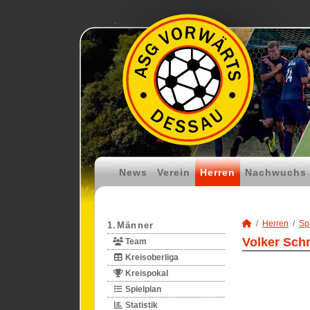
News
Verein
Herren
Nachwuchs
Herren
Spi
1.Männer
Volker Schm
Team
Kreisoberliga
Kreispokal
Spielplan
Statistik