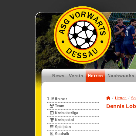
News
Verein
Herren
Nachwuchs
Herren
Spi
1.Männer
Dennis Lobi
Team
Kreisoberliga
Kreispokal
Spielplan
Statistik