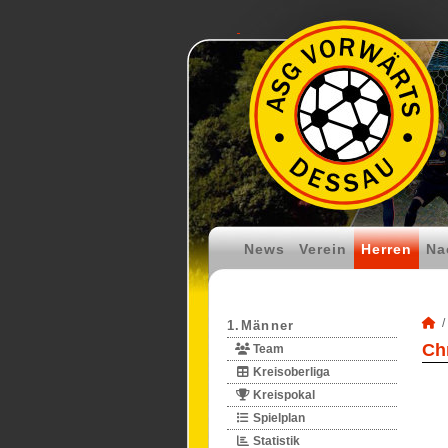
News
Verein
Herren
Na
1.Männer
Chr
Team
Kreisoberliga
Kreispokal
Spielplan
Statistik