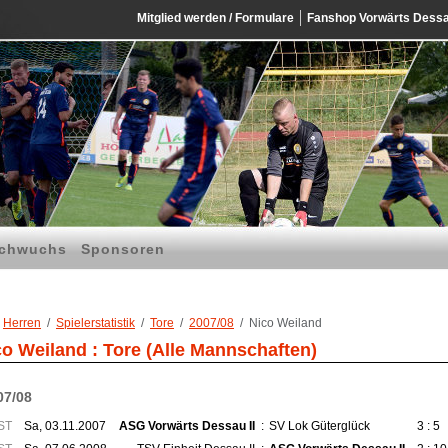
Mitglied werden / Formulare
Fanshop Vorwärts Dess
chwuchs
Sponsoren
Herren
Spielerstatistik
Tore
2007/08
Nico Weiland
co Weiland : Tore (Alle Mannschaften)
07/08
ST
Sa, 03.11.2007
ASG Vorwärts Dessau II
:
SV Lok Güterglück
3 : 5