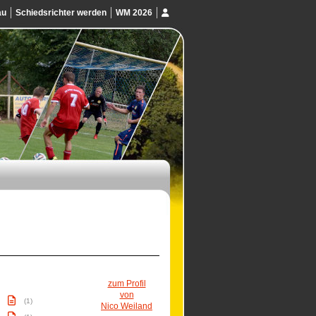
au
Schiedsrichter werden
WM 2026
zum Profil
von
(1)
Nico Weiland