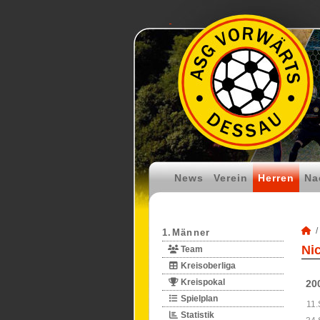
News
Verein
Herren
Na
1.Männer
Ni
Team
Kreisoberliga
Kreispokal
20
Spielplan
11.
Statistik