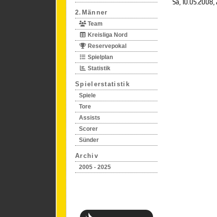
Sa, 10.05.2008
,
2.Männer
Team
Kreisliga Nord
Reservepokal
Spielplan
Statistik
Spielerstatistik
Spiele
Tore
Assists
Scorer
Sünder
Archiv
2005 - 2025