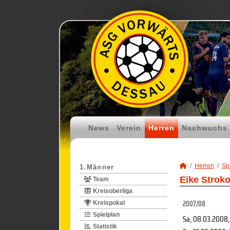
News
Verein
Herren
Nachwuchs
Herren
Spi
1.Männer
Eike Stroko
Team
Kreisoberliga
2007/08
Kreispokal
Spielplan
Sa, 08.03.2008
Statistik