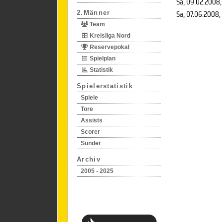
Sa, 09.02.2008
Sa, 07.06.2008
,
2.Männer
Team
Kreisliga Nord
Reservepokal
Spielplan
Statistik
Spielerstatistik
Spiele
Tore
Assists
Scorer
Sünder
Archiv
2005 - 2025