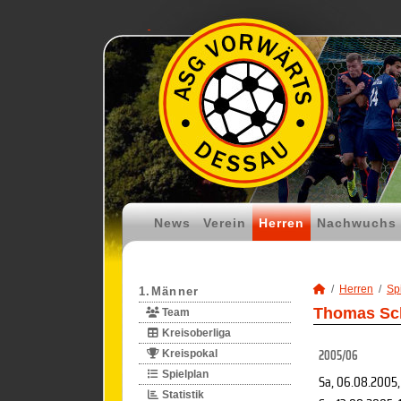
News
Verein
Herren
Nachwuchs
Herren
Spi
1.Männer
Thomas Sch
Team
Kreisoberliga
2005/06
Kreispokal
Spielplan
Sa, 06.08.2005
Statistik