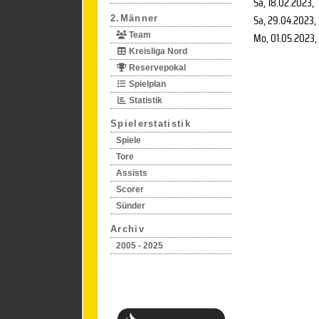
Sa, 18.02.2023
,
Sa, 29.04.2023
,
2.Männer
Mo, 01.05.2023
,
Team
Kreisliga Nord
Reservepokal
Spielplan
Statistik
Spielerstatistik
Spiele
Tore
Assists
Scorer
Sünder
Archiv
2005 - 2025