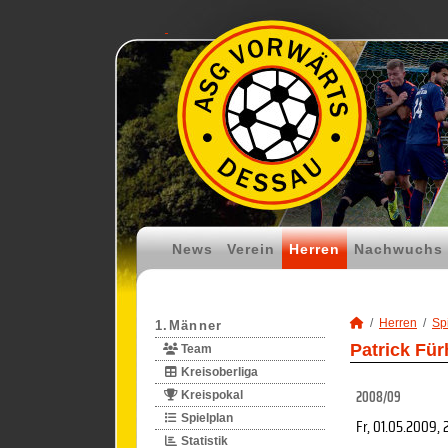
News
Verein
Herren
Nachwuchs
Herren
Spi
1.Männer
Patrick Für
Team
Kreisoberliga
2008/09
Kreispokal
Spielplan
Fr, 01.05.2009
, 
Statistik