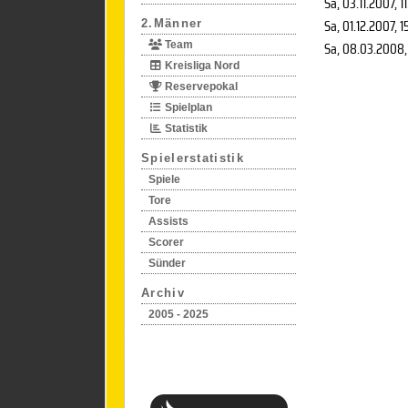
Sa, 03.11.2007
, 1
Sa, 01.12.2007
, 1
2.Männer
Sa, 08.03.2008
Team
Kreisliga Nord
Reservepokal
Spielplan
Statistik
Spielerstatistik
Spiele
Tore
Assists
Scorer
Sünder
Archiv
2005 - 2025