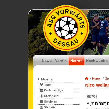
News
Verein
Herren
Nachwuchs
Herren
Spi
1.Männer
Nico Weila
Team
Kreisoberliga
2007/08
Kreispokal
Spielplan
Mi, 31.10.2007
, 1
Statistik