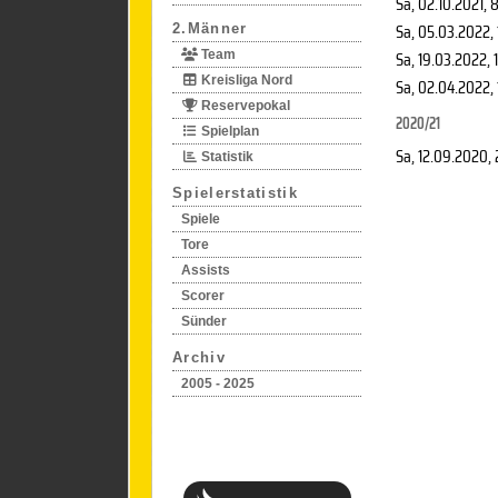
Sa, 02.10.2021
, 
Sa, 05.03.2022
,
2.Männer
Sa, 19.03.2022
, 
Team
Kreisliga Nord
Sa, 02.04.2022
,
Reservepokal
2020/21
Spielplan
Sa, 12.09.2020
,
Statistik
Spielerstatistik
Spiele
Tore
Assists
Scorer
Sünder
Archiv
2005 - 2025