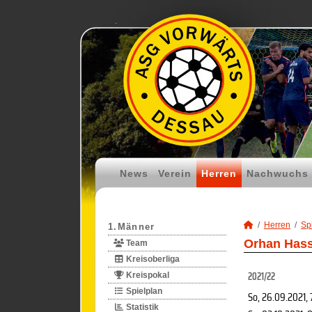
News
Verein
Herren
Nachwuchs
Herren
Spi
1.Männer
Orhan Hass
Team
Kreisoberliga
2021/22
Kreispokal
Spielplan
So, 26.09.2021
,
Statistik