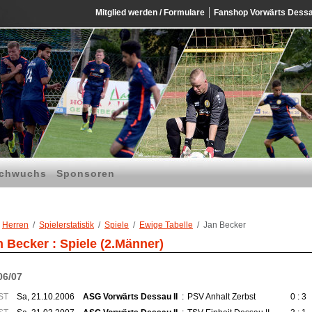
Mitglied werden / Formulare
Fanshop Vorwärts Dess
chwuchs
Sponsoren
Herren
Spielerstatistik
Spiele
Ewige Tabelle
Jan Becker
n Becker : Spiele (2.Männer)
06/07
ST
Sa, 21.10.2006
ASG Vorwärts Dessau II
:
PSV Anhalt Zerbst
0 : 3