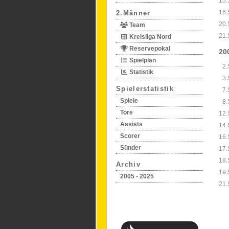
15.
16.
2.Männer
20.
Team
21.
Kreisliga Nord
Reservepokal
20
Spielplan
2.
Statistik
3.
Spielerstatistik
7.
Spiele
8.
Tore
12.
Assists
14.
Scorer
16.
Sünder
17.
18.
Archiv
19.
2005 - 2025
21.