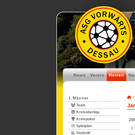
News
Verein
Herren
Na
1.Männer
Ja
Team
Kreisoberliga
Kreispokal
20
Spielplan
8.
Statistik