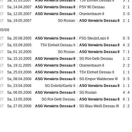
ST
Sa, 31.03.2007
ASG Vorwärts Dessau II
:
TSV Einheit Dessau II
3 : 1
ST
Sa, 14.04.2007
ASG Vorwärts Dessau II
:
PSV 90 Dessau
2 : 1
ST
Sa, 12.05.2007
ASG Vorwärts Dessau II
:
Oranienbaum II
3 : 0
ST
Sa, 19.05.2007
SG Rosian
:
ASG Vorwärts Dessau II
2 : 1
05/06
ST
Sa, 20.08.2005
ASG Vorwärts Dessau II
:
FSG Steutz/Leps II
0 : 5
ST
Sa, 03.09.2005
TSV Einheit Dessau II
:
ASG Vorwärts Dessau II
4 : 2
ST
Sa, 01.10.2005
SG Rosian
:
ASG Vorwärts Dessau II
7 : 1
ST
Sa, 15.10.2005
ASG Vorwärts Dessau II
:
SG Rot-Gelb Dessau
1 : 2
ST
Sa, 19.11.2005
ASG Vorwärts Dessau II
:
Oranienbaum II
2 : 2
ST
Sa, 25.03.2006
ASG Vorwärts Dessau II
:
TSV Einheit Dessau II
1 : 1
ST
Sa, 08.04.2006
ASG Vorwärts Dessau II
:
SG Empor Waldersee III
3 : 5
ST
So, 23.04.2006
SG Dobritz/Garitz II
:
ASG Vorwärts Dessau II
1 : 1
ST
Sa, 06.05.2006
ASG Vorwärts Dessau II
:
SG Rosian
4 : 4
ST
Sa, 13.05.2006
SG Rot-Gelb Dessau
:
ASG Vorwärts Dessau II
6 : 1
ST
Sa, 27.05.2006
ASG Vorwärts Dessau II
:
SG Blau-Weiß Dessau III
2 : 2