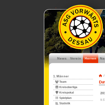
News
Verein
Herren
Na
1.Männer
Da
Team
Kreisoberliga
Kreispokal
20
Spielplan
9.S
Statistik