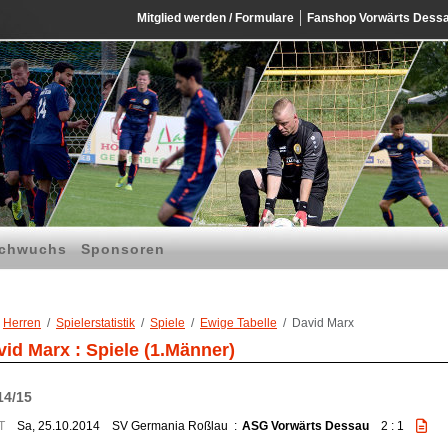
Mitglied werden / Formulare
Fanshop Vorwärts Dess
chwuchs
Sponsoren
Herren
Spielerstatistik
Spiele
Ewige Tabelle
David Marx
vid Marx : Spiele (1.Männer)
14/15
T
Sa, 25.10.2014
SV Germania Roßlau
:
ASG Vorwärts Dessau
2 : 1