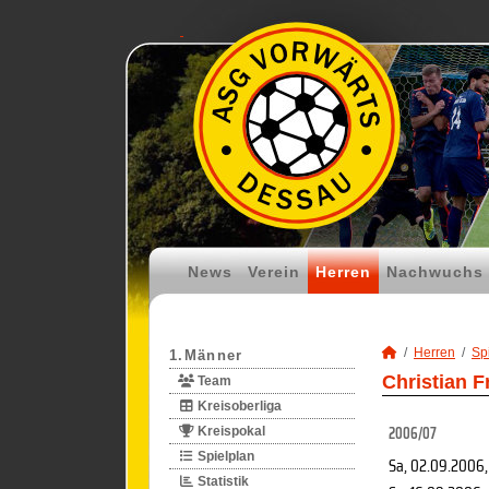
News
Verein
Herren
Nachwuchs
Herren
Spi
1.Männer
Christian F
Team
Kreisoberliga
2006/07
Kreispokal
Spielplan
Sa, 02.09.2006
Statistik