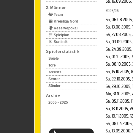
Sa, 16.09.2006
,
2.Männer
2005/06
Team
Sa, 06.08.2005
Kreisliga Nord
Sa, 13.08.2005
, 
Reservepokal
Sa, 27.08.2005
,
Spielplan
Sa, 03.09.2005
,
Statistik
Sa, 24.09.2005
,
Spielerstatistik
Sa, 01.10.2005
, 
Spiele
Sa, 08.10.2005
,
Tore
Sa, 15.10.2005
, 
Assists
Sa, 22.10.2005
,
Scorer
Sa, 29.10.2005
,
Sünder
Mo, 31.10.2005
,
Archiv
Sa, 05.11.2005
, 
2005 - 2025
So, 13.11.2005
, V
Sa, 19.11.2005
, 1
Sa, 08.04.2006
Sa, 13.05.2006
,