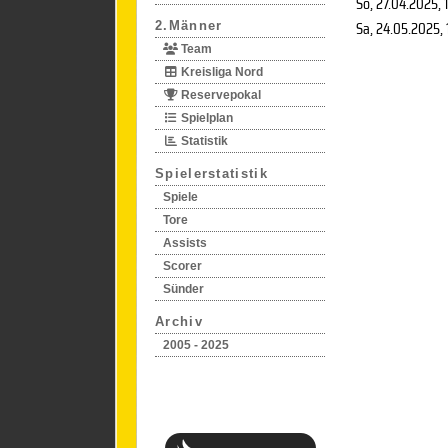
So, 27.04.2025
, 
Sa, 24.05.2025
,
2.Männer
Team
Kreisliga Nord
Reservepokal
Spielplan
Statistik
Spielerstatistik
Spiele
Tore
Assists
Scorer
Sünder
Archiv
2005 - 2025